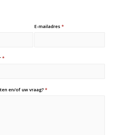
E-mailadres
*
r
*
hten en/of uw vraag?
*